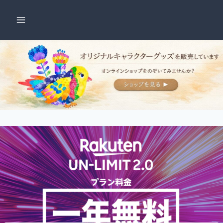
内
容
を
ス
キ
ッ
プ