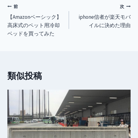
投
前
次
【Amazonベーシック】
iphone信者が楽天モバ
稿
高床式のペット用冷却
イルに決めた理由
ナ
ベッドを買ってみた
ビ
ゲ
ー
類似投稿
シ
ョ
ン