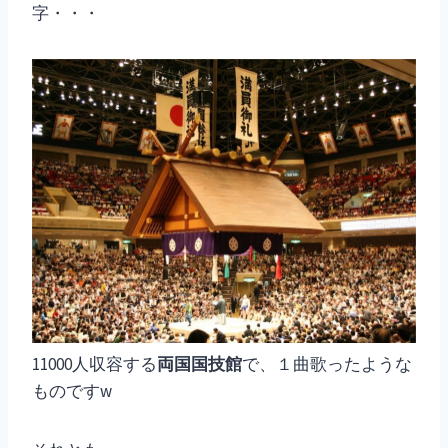
字・・・
11000人収容する
両国国技館
で、１曲歌ったような
ものですw