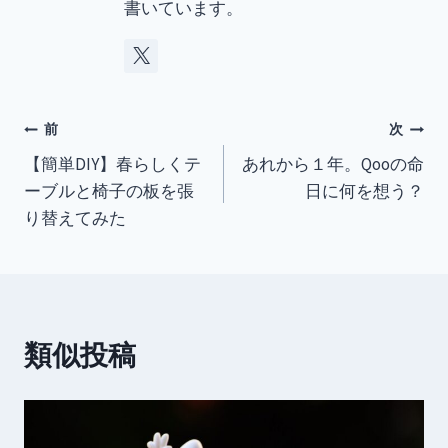
書いています。
投
前
次
【簡単DIY】春らしくテ
あれから１年。Qooの命
稿
ーブルと椅子の板を張
日に何を想う？
ナ
り替えてみた
ビ
ゲ
ー
類似投稿
シ
ョ