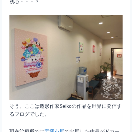
初心・・・？
そう、ここは造形作家Seikoの作品を世界に発信す
るブログでした。
現在治療所では
宝塚市展
で出展した作品がドカー