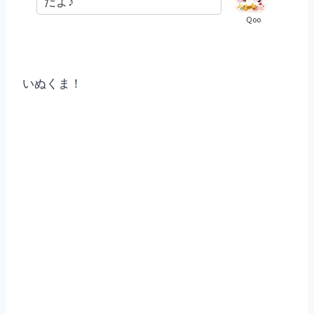
だよ♪
Qoo
いぬくま！