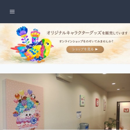
内
容
を
ス
キ
ッ
プ