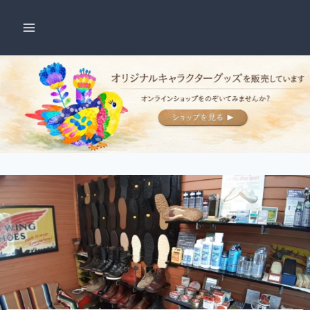
内
容
を
ス
キ
ッ
プ