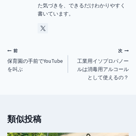
た気づきを、できるだけわかりやすく
書いています。
投
前
次
保育園の手前でYouTube
工業用イソプロパノー
稿
を叫ぶ
ルは消毒用アルコール
ナ
として使えるの？
ビ
ゲ
ー
類似投稿
シ