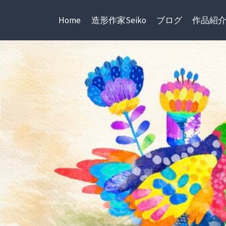
内
容
Home
造形作家Seiko
ブログ
作品紹
を
ス
キ
ッ
プ