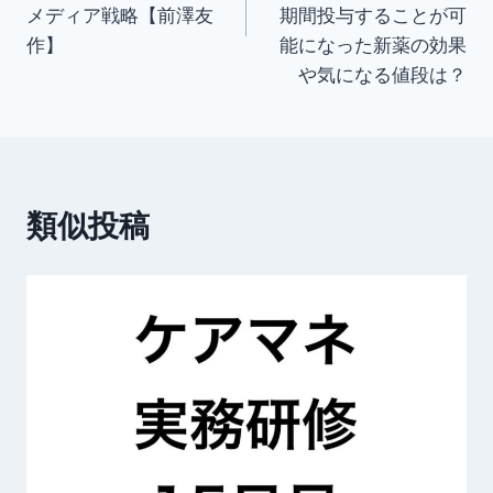
メディア戦略【前澤友
期間投与することが可
ビ
作】
能になった新薬の効果
ゲ
や気になる値段は？
ー
シ
ョ
類似投稿
ン