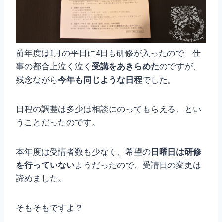
前年度は1月の平日に4日も研修が入ったので、仕
事の都合上泣く泣く
受講をあきらめた
のですが、
残念ながら
今年も同じような日程
でした。
日程の調整は多少は相談にのってもらえる、とい
うことだったのです。
本年度は受講者数も少なく、希望の
日曜日は研修
を行っていない
ようだったので、受講日の変更は
諦めました。
そもそもですよ？