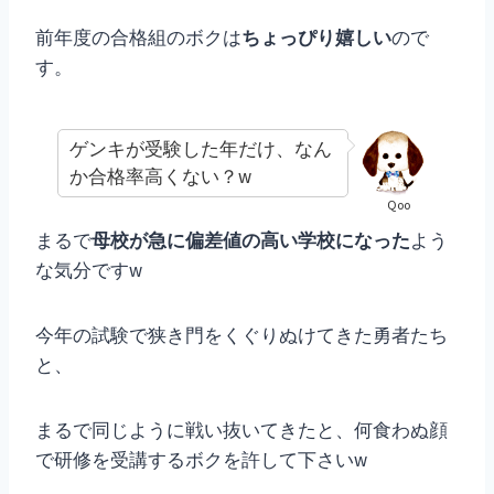
前年度の合格組のボクは
ちょっぴり嬉しい
ので
す。
ゲンキが受験した年だけ、なん
か合格率高くない？w
Qoo
まるで
母校が急に偏差値の高い学校になった
よう
な気分ですw
今年の試験で狭き門をくぐりぬけてきた勇者たち
と、
まるで同じように戦い抜いてきたと、何食わぬ顔
で研修を受講するボクを許して下さいw