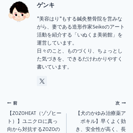
ゲンキ
”美容はり”もする鍼灸整骨院を営みな
がら、妻である造形作家Seikoのアート
活動を紹介する「いぬくま美術館」を
運営しています。
日々のこと、ものづくり、ちょっとし
た気づきを、できるだけわかりやすく
書いています。
投
前
次
【ZOZOHEAT（ゾゾヒー
【犬のかゆみ治療薬ア
稿
ト）】ユニクロに真っ
ポキル】早くよく効
ナ
向から対抗するZOZOの
き、安全性が高く、長