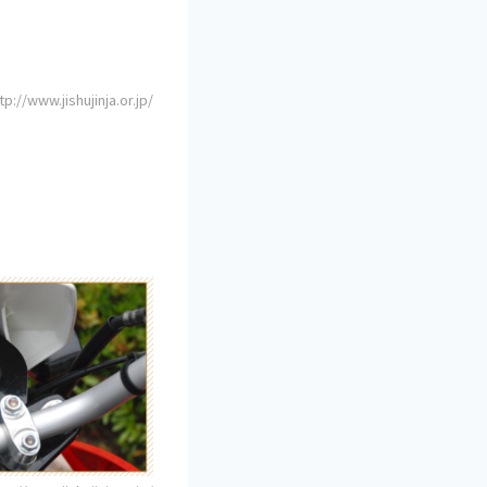
//www.jishujinja.or.jp/