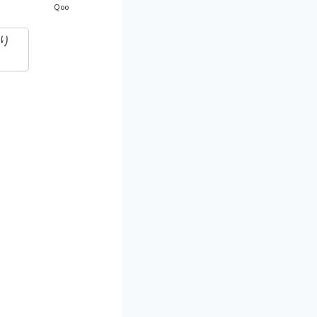
Qoo
り