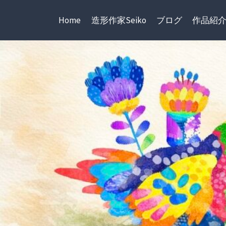
内
容
Home
造形作家Seiko
ブログ
作品紹
を
ス
キ
ッ
プ