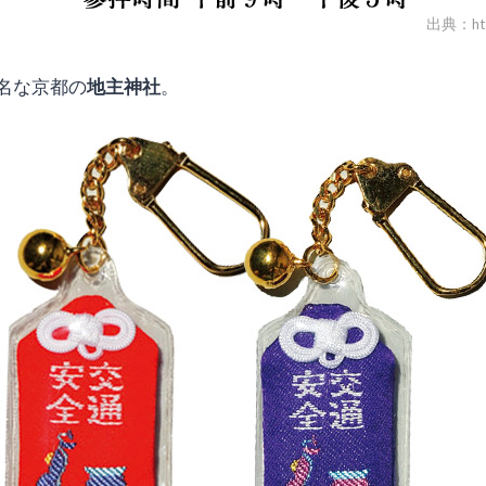
出典：http:
名な京都の
地主神社
。