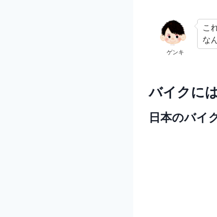
こ
な
ゲンキ
バイクに
日本のバイ