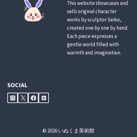
This website showcases and
暮
sells original character
ら
し
works by sculptor Seiko,
created one by one by hand.
Each piece expresses a
gentle world filled with
warmth and imagination.
SOCIAL
© 2026 いぬくま美術館