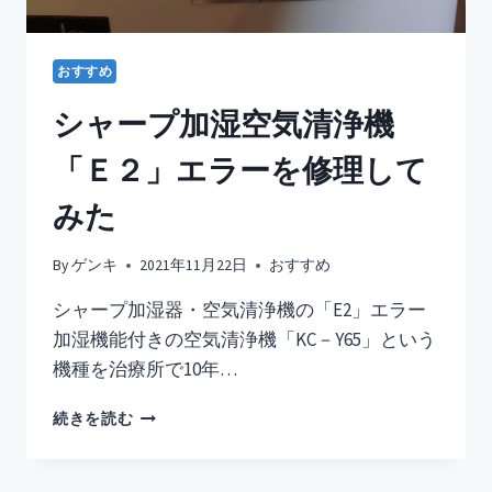
た
そ
の
おすすめ
瞬
間
シャープ加湿空気清浄機
と
は？
「Ｅ２」エラーを修理して
みた
By
ゲンキ
2021年11月22日
おすすめ
シャープ加湿器・空気清浄機の「E2」エラー
加湿機能付きの空気清浄機「KC－Y65」という
機種を治療所で10年…
シ
続きを読む
ャ
ー
プ