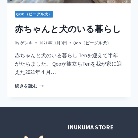
が
食
QOO（ビーグル犬）
べ
た
赤ちゃんと犬のいる暮らし
い！
By
ゲンキ
2021年11月3日
Qoo（ビーグル犬）
赤ちゃんと犬のいる暮らし Tenを迎えて半年
がたちました。 Qooが旅立ちTenを我が家に迎
えた2021年４月…
赤
続きを読む
ち
ゃ
ん
と
犬
の
INUKUMA STORE
い
る