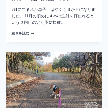
7月に生まれた息子、はやくも３か月になりま
した。 11月の初めに４本の注射を打たれると
いう２回目の定期予防接種…
【生
続きを読む
後
100
日】
あ
っ
と
い
う
間
に
お
食
い
初