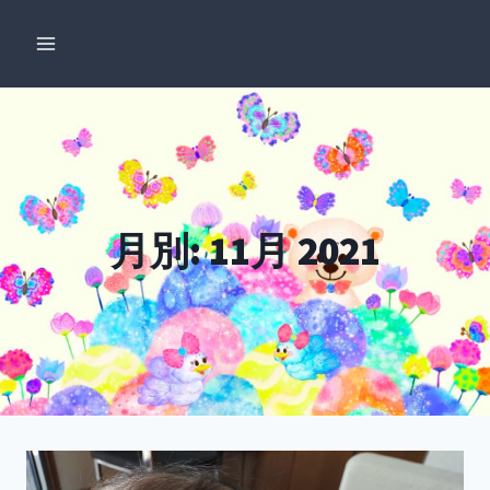
内
容
を
ス
キ
ッ
プ
月別: 11月 2021