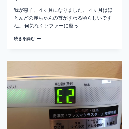
我が息子、４ヶ月になりました。 ４ヶ月はほ
とんどの赤ちゃんの首がすわる頃らしいです
ね。 何気なくソファーに座っ…
【生
続きを読む
後
４
ヶ
月】
あ
っ
首
が
す
わ
っ
た！
と
感
じ