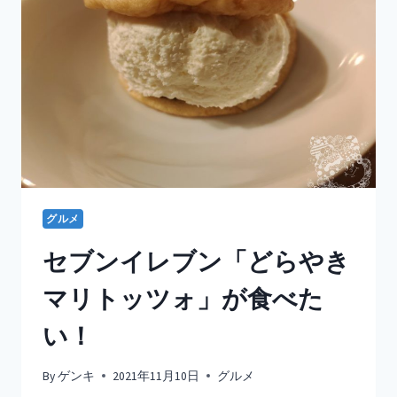
い
公
園
へ
行
こ
う！
グルメ
セブンイレブン「どらやき
マリトッツォ」が食べた
い！
By
ゲンキ
2021年11月10日
グルメ