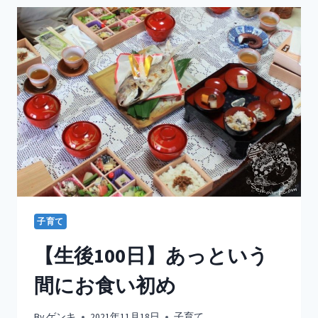
加
湿
空
気
清
浄
機
「Ｅ
２」
エ
ラ
ー
を
修
理
子育て
し
て
【生後100日】あっという
み
た
間にお食い初め
By
ゲンキ
2021年11月18日
子育て