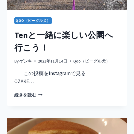
め
QOO（ビーグル犬）
Tenと一緒に楽しい公園へ
行こう！
By
ゲンキ
2021年11月14日
Qoo（ビーグル犬）
この投稿をInstagramで見る
OZAKE…
TEN
続きを読む
と
一
緒
に
楽
し