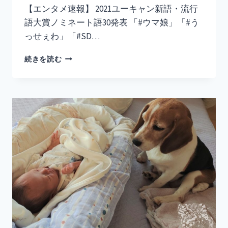
【エンタメ速報】 2021ユーキャン新語・流⾏
語⼤賞ノミネート語30発表 「#ウマ娘」「#う
っせぇわ」「#SD…
セ
続きを読む
ブ
ン
イ
レ
ブ
ン
「ど
ら
や
き
マ
リ
ト
ッ
ツ
ォ」