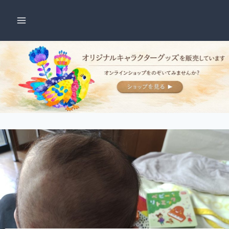
内
容
を
ス
キ
ッ
プ