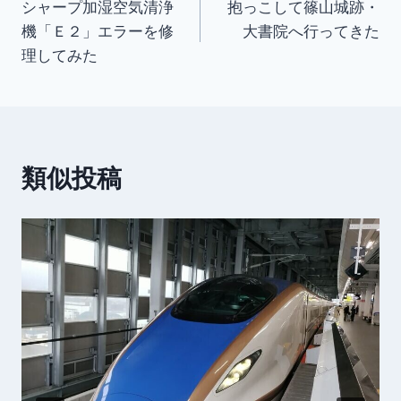
シャープ加湿空気清浄
抱っこして篠山城跡・
稿
機「Ｅ２」エラーを修
大書院へ行ってきた
ナ
理してみた
ビ
ゲ
ー
類似投稿
シ
ョ
ン