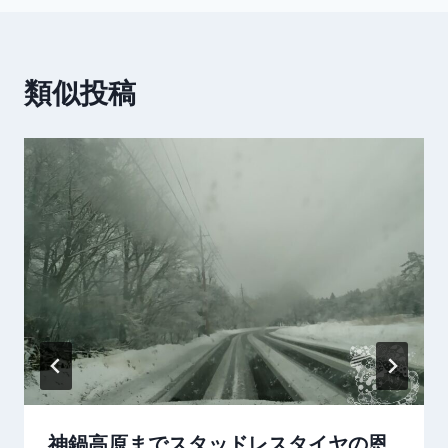
ゲ
ー
類似投稿
シ
ョ
ン
神鍋高原までスタッドレスタイヤの恩