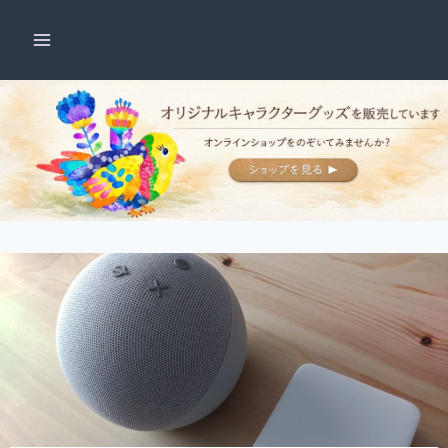
内
容
を
ス
キ
ッ
プ