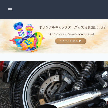
内
容
を
ス
キ
ッ
プ