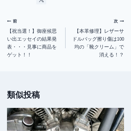
投
前
次
【祝当選！】御座候思
【本革修理】レザーサ
稿
い出エッセイの結果発
ドルバッグ擦り傷は100
ナ
表・・・見事に商品を
均の「靴クリーム」で
ゲット！！
消える！？
ビ
ゲ
ー
類似投稿
シ
ョ
ン