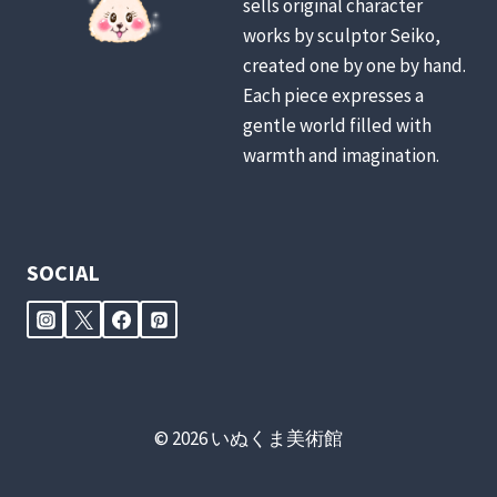
sells original character
ゲ
れ
works by sculptor Seiko,
て
ー
い
created one by one by hand.
る
Each piece expresses a
シ
理
gentle world filled with
由
ョ
warmth and imagination.
が
意
ン
外
だ
っ
SOCIAL
た！
© 2026 いぬくま美術館