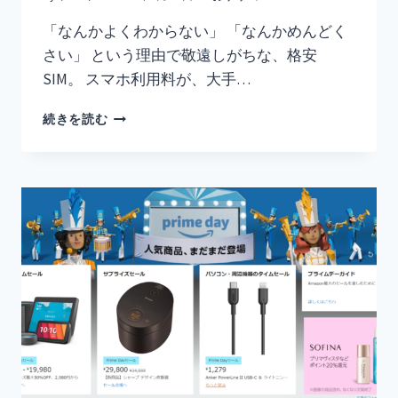
「なんかよくわからない」 「なんかめんどく
さい」 という理由で敬遠しがちな、格安
SIM。 スマホ利用料が、大手…
か
続きを読む
け
放
題
は
ド
コ
モ、
デ
ー
タ
通
信
は
MINEO？
ス