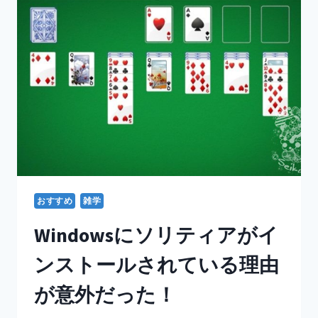
日
グ
目】
ル
ー
プ
ワ
ー
ク
が
苦
手
で
す。」
積
極
おすすめ
雑学
的
に
Windowsにソリティアがイ
参
加
ンストールされている理由
す
る
が意外だった！
方
法