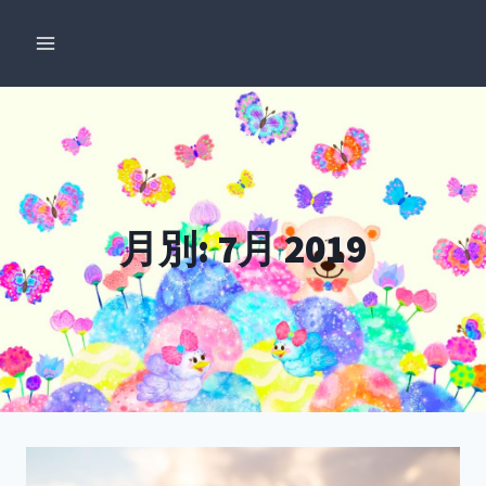
内
容
を
ス
キ
ッ
プ
月別: 7月 2019