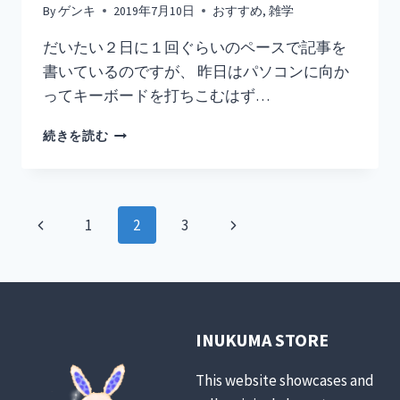
By
ゲンキ
2019年7月10日
おすすめ
,
雑学
と
は？
だいたい２日に１回ぐらいのペースで記事を
【実
書いているのですが、 昨日はパソコンに向か
務
研
ってキーボードを打ちこむはず…
修
1
WINDOWS
続きを読む
３
に
日
ソ
目】
リ
テ
ペ
前
次
1
2
3
ィ
ア
ー
の
の
が
イ
ペ
ペ
ジ
ン
ス
ー
ー
ナ
INUKUMA STORE
ト
ー
ジ
ジ
ビ
ル
This website showcases and
さ