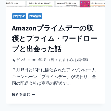
マ
ホ
１
おすすめ
お得情報
台
で
Amazonプライムデーの収
ハ
イ
穫とプライム・ワードロー
ブ
リ
ブと出会った話
ッ
ド
By
ゲンキ
2019年7月16日
おすすめ
,
お得情報
な
荒
７月15日と16日に開催されたアマゾンの一大
業
キャンペーン「プライムデー」が終わり、全
国の配送会社は商品の配送で…
AMAZON
続きを読む
プ
ラ
イ