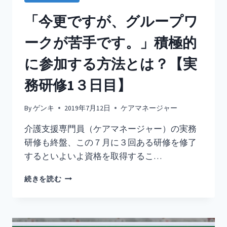
ビ
ス
「今更ですが、グループワ
計
画
ークが苦手です。」積極的
等
作
に参加する方法とは？【実
成
の
務研修1３日目】
総
合
By
ゲンキ
2019年7月12日
ケアマネージャー
演
習
介護支援専門員（ケアマネージャー）の実務
【ケ
研修も終盤、この７月に３回ある研修を修了
ア
マ
するといよいよ資格を取得するこ…
ネ
実
「今
続きを読む
務
更
研
で
修
す
14
が、