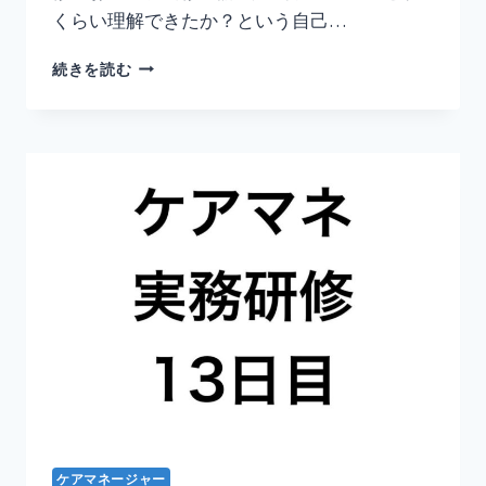
ダ
くらい理解できたか？という自己…
メ
絶
研
続きを読む
対！
修
の
総
仕
上
げ！
ア
セ
ス
メ
ン
ト
及
び
居
宅
サ
ー
ケアマネージャー