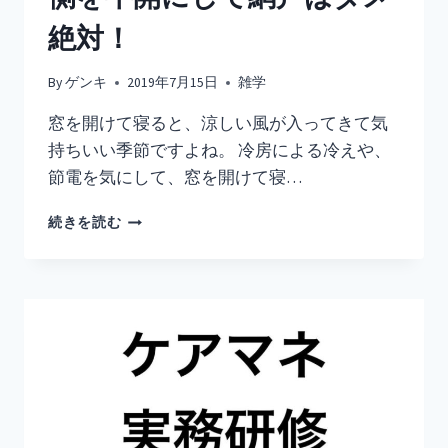
た
話
絶対！
By
ゲンキ
2019年7月15日
雑学
窓を開けて寝ると、涼しい風が入ってきて気
持ちいい季節ですよね。 冷房による冷えや、
節電を気にして、窓を開けて寝…
蚊
続きを読む
の
侵
入
を
防
ぐ
網
戸
の
正