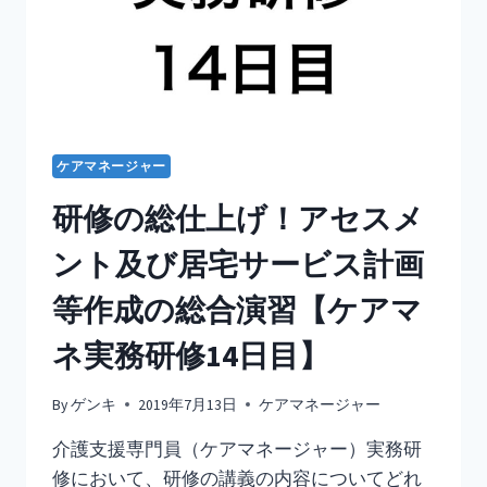
し
い
使
い
方
知
っ
て
ケアマネージャー
る？
窓
研修の総仕上げ！アセスメ
の
左
ント及び居宅サービス計画
側
を
等作成の総合演習【ケアマ
半
開
ネ実務研修14日目】
に
し
By
ゲンキ
2019年7月13日
ケアマネージャー
て
網
介護支援専門員（ケアマネージャー）実務研
戸
修において、研修の講義の内容についてどれ
は