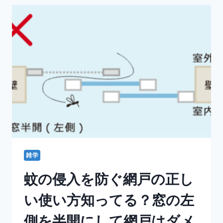
ム
デ
ー
の
収
穫
と
プ
ラ
イ
ム・
ワ
ー
ド
ロ
雑学
ー
ブ
蚊の侵入を防ぐ網戸の正し
と
出
い使い方知ってる？窓の左
会
っ
側を半開にして網戸はダメ