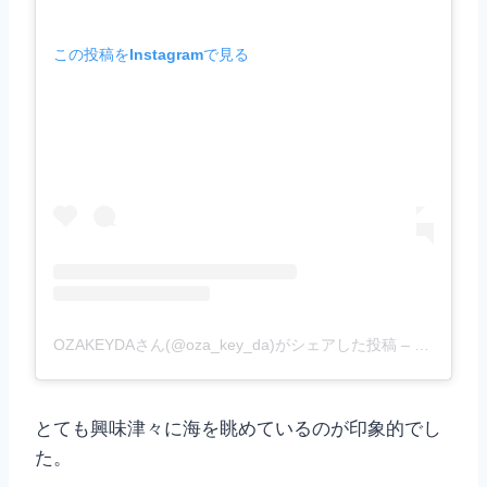
この投稿をInstagramで見る
OZAKEYDAさん(@oza_key_da)がシェアした投稿
–
2019年 
とても興味津々に海を眺めているのが印象的でし
た。