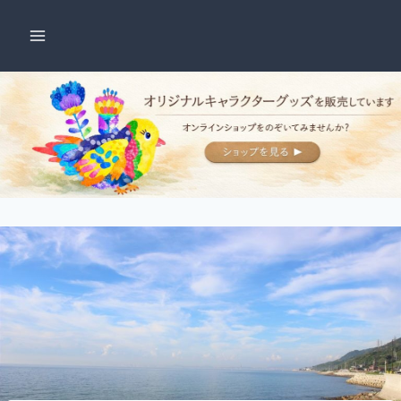
内
容
を
ス
キ
ッ
プ