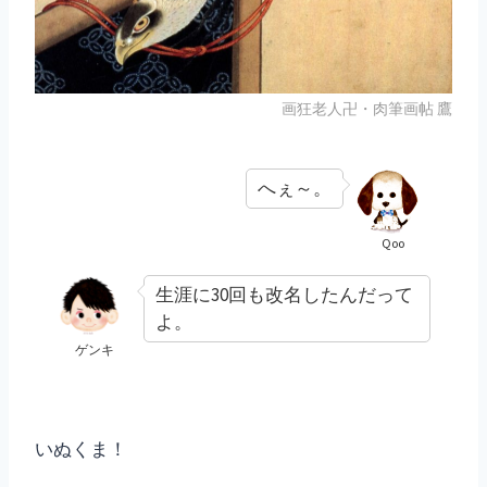
画狂老人卍・肉筆画帖 鷹
へぇ～。
Qoo
生涯に30回も改名したんだって
よ。
ゲンキ
いぬくま！