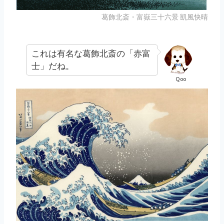
葛飾北斎・富嶽三十六景 凱風快晴
これは有名な葛飾北斎の「赤富
士」だね。
Qoo