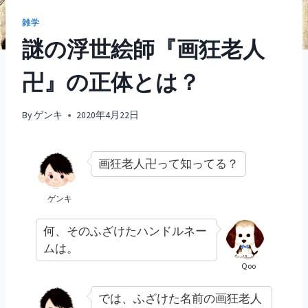
雑学
謎の浮世絵師『画狂老人
卍』の正体とは？
By
ゲンキ
2020年4月22日
画狂老人卍って知ってる？
ゲンキ
何、そのふざけたハンドルネー
ムは。
Qoo
では、ふざけた名前の画狂老人