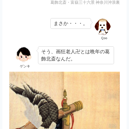
葛飾北斎・富嶽三十六景 神奈川沖浪裏
まさか・・・。
Qoo
そう、画狂老人卍とは晩年の葛
飾北斎なんだ。
ゲンキ