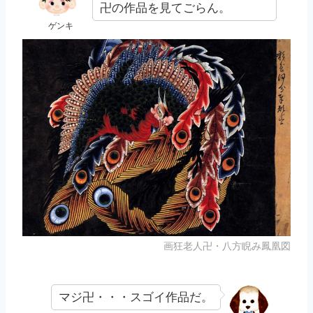
卍の作品を見てごらん。
ゲンキ
画狂老人卍・八方睨み鳳凰図
マジ卍・・・スゴイ作品だ。