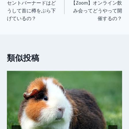
セントバーナードはど
【Zoom】オンライン飲
稿
うして首に樽をぶら下
み会ってどうやって開
ナ
げているの？
催するの？
ビ
ゲ
ー
類似投稿
シ
ョ
ン