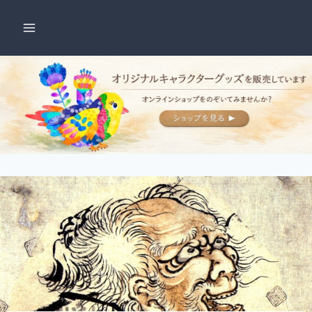
内
容
を
ス
キ
ッ
プ