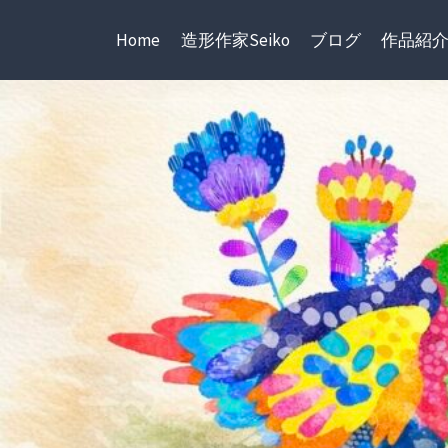
内
容
Home
造形作家Seiko
ブログ
作品紹
を
ス
キ
ッ
プ