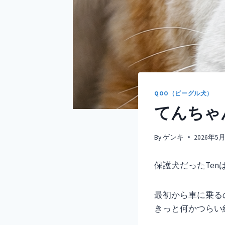
QOO（ビーグル犬）
てんちゃ
By
ゲンキ
2026年5
保護犬だったTe
最初から車に乗る
きっと何かつらい