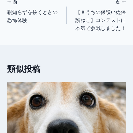
投
前
次
親知らずを抜くときの
【＃うちの保護いぬ保
稿
恐怖体験
護ねこ】コンテストに
ナ
本気で参戦しました！
ビ
ゲ
ー
類似投稿
シ
ョ
ン