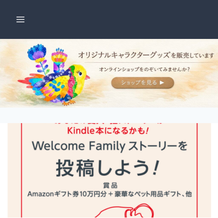
内
容
を
ス
キ
ッ
プ