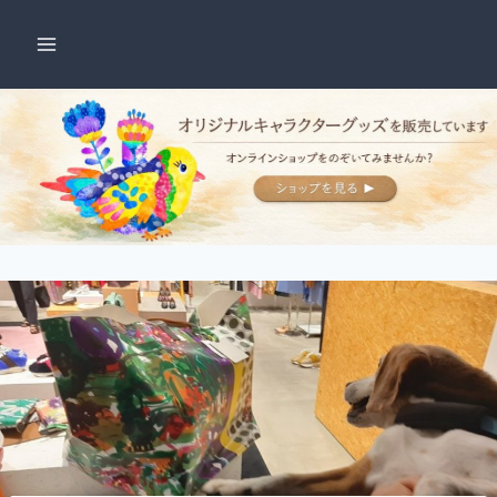
内
容
を
ス
キ
ッ
プ