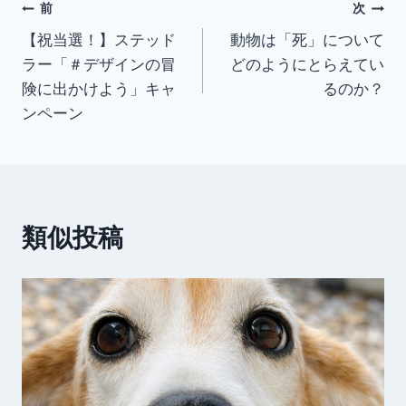
投
前
次
【祝当選！】ステッド
動物は「死」について
稿
ラー「＃デザインの冒
どのようにとらえてい
ナ
険に出かけよう」キャ
るのか？
ンペーン
ビ
ゲ
ー
類似投稿
シ
ョ
ン