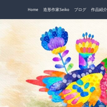
内
容
Home
造形作家Seiko
ブログ
作品紹
を
ス
キ
ッ
プ