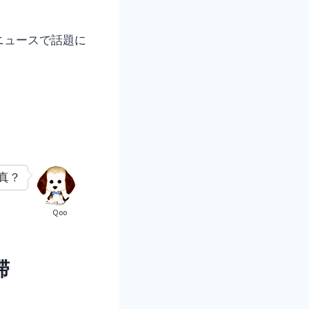
ニュースで話題に
真？
Qoo
滞