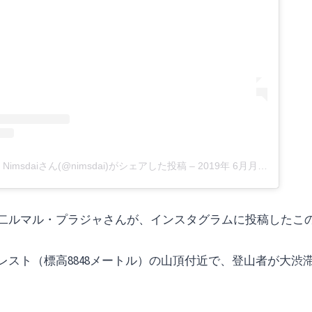
BE – Nimsdaiさん(@nimsdai)がシェアした投稿
–
2019年 6月月3日午前8時51分PDT
二ルマル・プラジャさんが、インスタグラムに投稿したこ
レスト（標高8848メートル）の山頂付近で、登山者が大渋