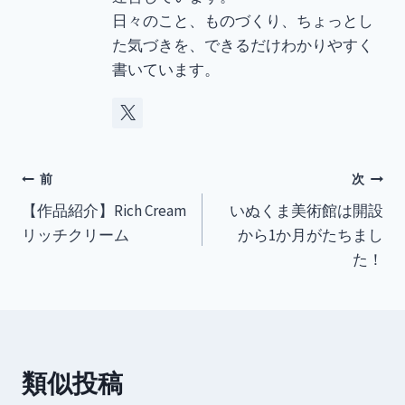
日々のこと、ものづくり、ちょっとし
た気づきを、できるだけわかりやすく
書いています。
投
前
次
【作品紹介】Rich Cream
いぬくま美術館は開設
稿
リッチクリーム
から1か月がたちまし
ナ
た！
ビ
ゲ
ー
類似投稿