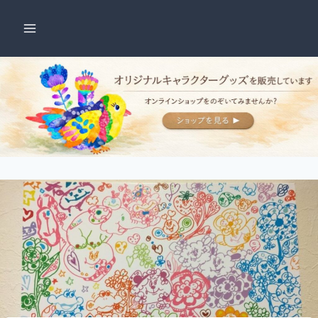
内
容
を
ス
キ
ッ
プ