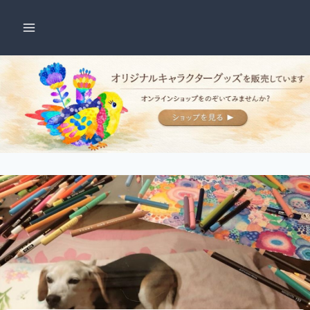
内
容
を
ス
キ
ッ
プ