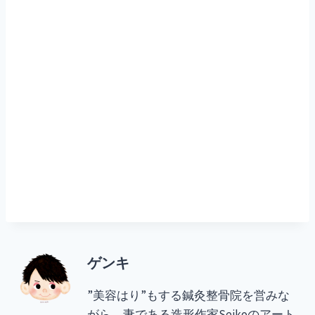
ゲンキ
”美容はり”もする鍼灸整骨院を営みな
がら、妻である造形作家Seikoのアート