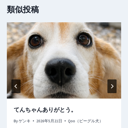
ー
類似投稿
シ
ョ
ン
てんちゃんありがとう。
By
ゲンキ
2026年5月21日
Qoo（ビーグル犬）