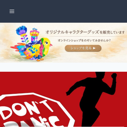
内
容
を
ス
キ
ッ
プ