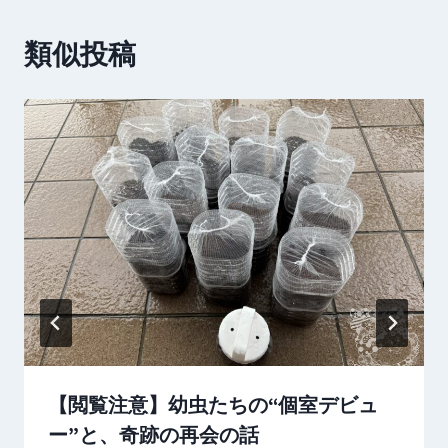
ゲ
ー
類似投稿
シ
ョ
ン
【閲覧注意】幼虫たちの“個室デビュ
ー”と、奇跡の再会の話