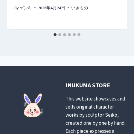
By
ゲンキ
2026年4月24日
いきもの
INUKUMA STORE
This website showcases and
sells original character
works by sculptor Seiko,
created one by one by hand.
Each piece expresses a