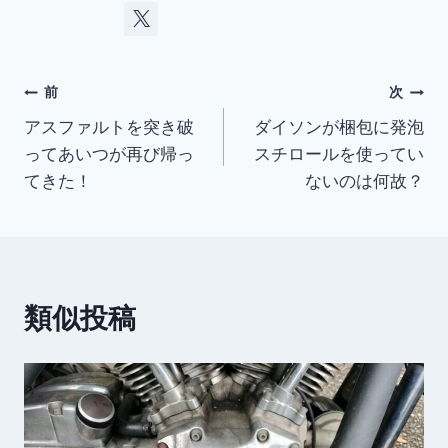
投
前
次
アスファルトを突き破
ダイソンが梱包に発泡
稿
ってあいつが再び帰っ
スチロールを使ってい
ナ
てきた！
ないのは何故？
ビ
ゲ
ー
類似投稿
シ
ョ
ン