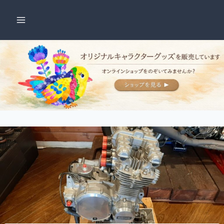
内
容
を
ス
キ
ッ
プ